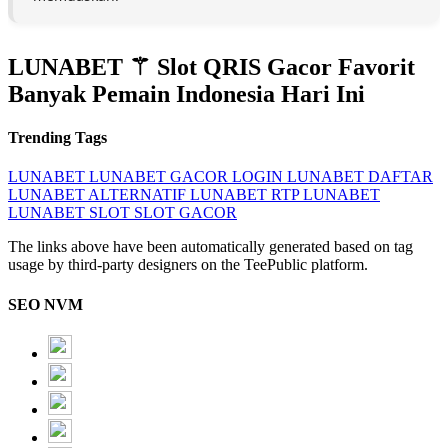
LUNABET ⚚ Slot QRIS Gacor Favorit
Banyak Pemain Indonesia Hari Ini
Trending Tags
LUNABET
LUNABET GACOR
LOGIN LUNABET
DAFTAR
LUNABET
ALTERNATIF LUNABET
RTP LUNABET
LUNABET SLOT
SLOT GACOR
The links above have been automatically generated based on tag
usage by third-party designers on the TeePublic platform.
SEO NVM