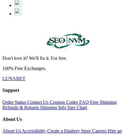
Don't love it? We'll fix it. For free.
100% Free Exchanges.
LUNABET
Support
Order Status
Contact Us
Coupon Codes
FAQ
Free Shipping
Refunds & Returns
Shipping Info
Size Chart
About Us
About Us
Accessibility
Create a Dashery Store
Careers
Hire an