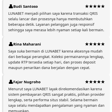
Budi Santoso
LUNABET menjadi pilihan saya karena transaksi QRIS
selalu lancar dan prosesnya hanya membutuhkan
beberapa detik. Layanan pelanggan juga responsif
sehingga saya merasa lebih nyaman setiap kali bermain.
Rina Maharani
Saya suka bermain di LUNABET karena aksesnya mudah
dari berbagai perangkat. Koleksi permainannya lengkap,
update RTP tersedia setiap hari, dan proses deposit
maupun penarikan dana berjalan dengan cepat.
Fajar Nugroho
Menurut saya LUNABET layak direkomendasikan karena
sistem pembayaran QRIS sangat praktis, pilihan provider
lengkap, serta performa situs stabil. Selama bermain
saya selalu mendapatkan pengalaman yang nyaman dan
memuaskan.