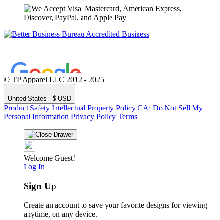
© TP Apparel LLC 2012 - 2025
United States - $ USD
Product Safety
Intellectual Property Policy
CA: Do Not Sell My
Personal Information
Privacy Policy
Terms
Welcome Guest!
Log In
Sign Up
Create an account to save your favorite designs for viewing
anytime, on any device.