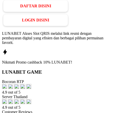
DAFTAR DISINI
LOGIN DISINI
LUNABET Akses Slot QRIS melalui link resmi dengan
pembayaran digital yang efisien dan berbagai pilihan permainan
favorit.
Nikmati
Promo
cashback 10%
LUNABET!
LUNABET GAME
Bocoran RTP
4.9 out of 5
Server Thailand
4.9 out of 5
Customer Reviews