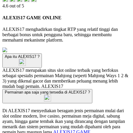
4.6 out of 5
ALEXIS17 GAME ONLINE
ALEXIS17 menghadirkan tingkat RTP yang relatif tinggi dan
berbagai bonus untuk pengguna baru, sehingga membantu
memahami mekanisme platform.
Apa itu ALEXIS17 ?
ALEXIS17 merupakan situs slot online terbaik yang berfokus
sebagai spesialis permainan Mahjong (seperti Mahjong Ways 1 2 &
3) yang dikenal gacor dan memberikan peluang menang lebih
mudah bagi pemain.
ALEXIS17
Permainan apa saja yang tersedia di ALEXIS17 ?
Di ALEXIS17 menyediakan beragam jenis permainan mulai dari
slot online modern, live casino, permainan meja digital, sabung
ayam, hingga game tembak ikan yang dirancang dengan tampilan
menarik dan sistem permainan yang mudah dipahami oleh para
pemain baru maupun lama.
ALEXIS17 GAME