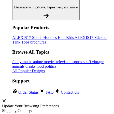
Decorate with pillows, tapestries, and more
Popular Products
ALEXIS17
Shorts
Hoodies
Hats
Kids ALEXIS17
Stickers
Tank Tops
brochures
Browse All Topics
funny
music
anime
movies
television
sports
sci-fi
vintage
animals
drinks
food
politics
All Popular Designs
Support
Order Status
FAQ
Contact Us
Update Your Browsing Preferences
Shipping Country: