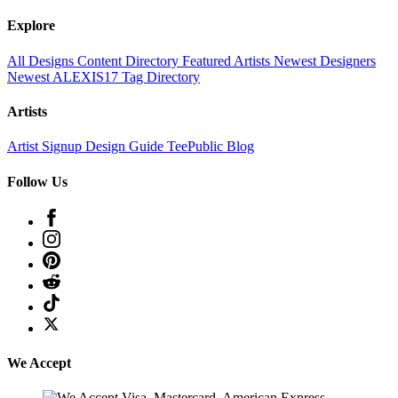
Explore
All Designs
Content Directory
Featured Artists
Newest Designers
Newest ALEXIS17
Tag Directory
Artists
Artist Signup
Design Guide
TeePublic Blog
Follow Us
We Accept