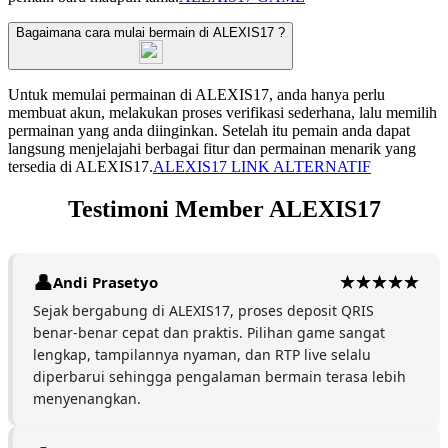
Bagaimana cara mulai bermain di ALEXIS17 ?
Untuk memulai permainan di ALEXIS17, anda hanya perlu
membuat akun, melakukan proses verifikasi sederhana, lalu memilih
permainan yang anda diinginkan. Setelah itu pemain anda dapat
langsung menjelajahi berbagai fitur dan permainan menarik yang
tersedia di ALEXIS17.
ALEXIS17 LINK ALTERNATIF
Testimoni Member ALEXIS17
Andi Prasetyo
Sejak bergabung di ALEXIS17, proses deposit QRIS
benar-benar cepat dan praktis. Pilihan game sangat
lengkap, tampilannya nyaman, dan RTP live selalu
diperbarui sehingga pengalaman bermain terasa lebih
menyenangkan.