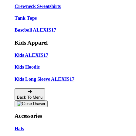
Crewneck Sweatshirts
Tank Tops
Baseball ALEXIS17
Kids Apparel
Kids ALEXIS17
Kids Hoodie
Kids Long Sleeve ALEXIS17
Back To Menu
Accessories
Hats