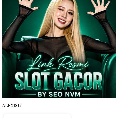
ALEXIS17