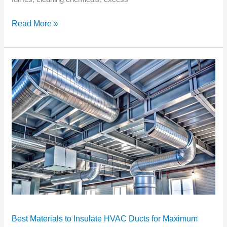
Read More »
Best
Materials
to
Insulate
HVAC
Ducts
for
Maximum
Energy
Savings
Best Materials to Insulate HVAC Ducts for Maximum