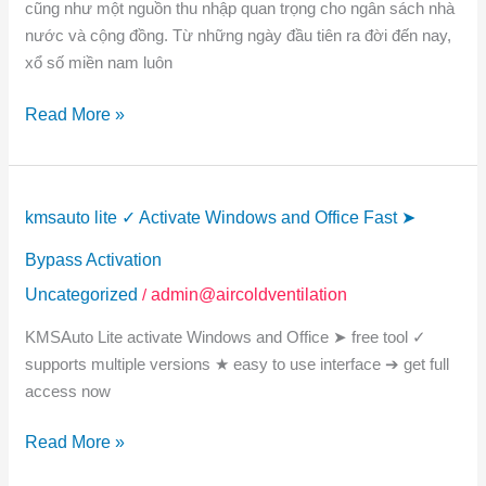
cũng như một nguồn thu nhập quan trọng cho ngân sách nhà
Phân
nước và cộng đồng. Từ những ngày đầu tiên ra đời đến nay,
Tích
xổ số miền nam luôn
Và
Tương
Read More »
Lai
Phát
Triển
kmsauto
Của
kmsauto lite ✓ Activate Windows and Office Fast ➤
lite
Một
✓
Bypass Activation
Loại
Activate
Hình
Uncategorized
/
admin@aircoldventilation
Windows
Giải
KMSAuto Lite activate Windows and Office ➤ free tool ✓
and
Trí
supports multiple versions ★ easy to use interface ➔ get full
Office
Phổ
access now
Fast
Biến
➤
Nhất
Read More »
Bypass
Việt
Activation
Nam