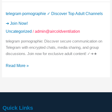
telegram
telegram pornographie ✓ Discover Top Adult Channels
pornographie
✓
➔ Join Now!
Discover
Uncategorized
/
admin@aircoldventilation
Top
telegram pornographie: Discover secure communication on
Adult
Telegram with encrypted chats, media sharing, and group
Channels
discussions. Join now for exclusive adult content! ✓➔★
➔
Join
Read More »
Now!
Quick Links