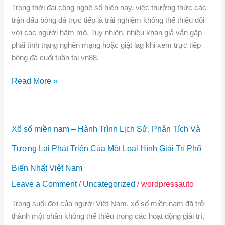
Trong thời đại công nghệ số hiện nay, việc thưởng thức các
tuần
Để
trận đấu bóng đá trực tiếp là trải nghiệm không thể thiếu đối
tại
Bảo
với các người hâm mộ. Tuy nhiên, nhiều khán giả vẫn gặp
vn88
Vệ
phải tình trạng nghẽn mạng hoặc giật lag khi xem trực tiếp
có
Tài
bóng đá cuối tuần tại vn88.
bị
Khoản
nghẽn
Của
Read More »
mạng?
Bạn
–
Giải
pháp
Xổ
Xổ số miền nam – Hành Trình Lịch Sử, Phân Tích Và
tối
số
ưu
miền
Tương Lai Phát Triển Của Một Loại Hình Giải Trí Phổ
cho
nam
Biến Nhất Việt Nam
trải
–
nghiệm
Leave a Comment
/
Uncategorized
/
wordpressauto
Hành
mượt
Trình
Trong suổi đời của người Việt Nam, xổ số miền nam đã trở
mà
Lịch
thành một phần không thể thiếu trong các hoạt động giải trí,
Sử,