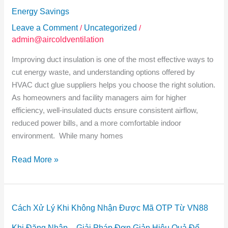
Energy Savings
Leave a Comment
/
Uncategorized
/
admin@aircoldventilation
Improving duct insulation is one of the most effective ways to
cut energy waste, and understanding options offered by
HVAC duct glue suppliers helps you choose the right solution.
As homeowners and facility managers aim for higher
efficiency, well-insulated ducts ensure consistent airflow,
reduced power bills, and a more comfortable indoor
environment. While many homes
Read More »
Cách
Cách Xử Lý Khi Không Nhận Được Mã OTP Từ VN88
Xử
Lý
Khi Đăng Nhập – Giải Pháp Đơn Giản Hiệu Quả Để