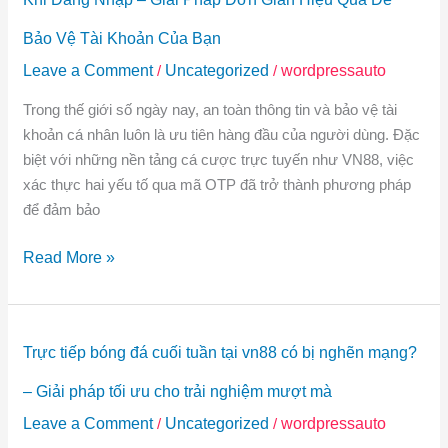
Khi
Bảo Vệ Tài Khoản Của Bạn
Không
Leave a Comment
/
Uncategorized
/
wordpressauto
Nhận
Được
Trong thế giới số ngày nay, an toàn thông tin và bảo vệ tài
Mã
khoản cá nhân luôn là ưu tiên hàng đầu của người dùng. Đặc
OTP
biệt với những nền tảng cá cược trực tuyến như VN88, việc
Từ
xác thực hai yếu tố qua mã OTP đã trở thành phương pháp
VN88
để đảm bảo
Khi
Đăng
Read More »
Nhập
–
Giải
Trực
Pháp
Trực tiếp bóng đá cuối tuần tại vn88 có bị nghẽn mạng?
tiếp
Đơn
bóng
– Giải pháp tối ưu cho trải nghiệm mượt mà
Giản
đá
Hiệu
Leave a Comment
/
Uncategorized
/
wordpressauto
cuối
Quả