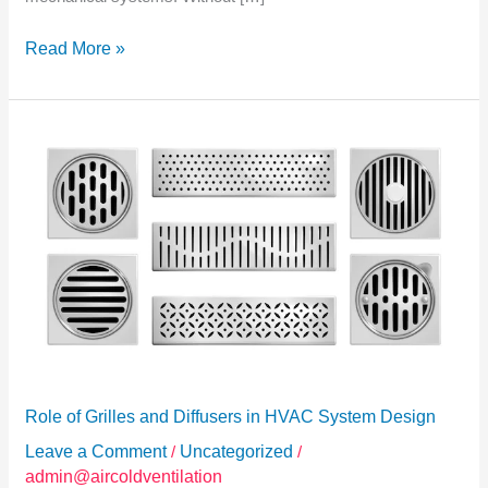
Read More »
Role
of
Grilles
and
Diffusers
in
HVAC
System
Design
Role of Grilles and Diffusers in HVAC System Design
Leave a Comment
/
Uncategorized
/
admin@aircoldventilation